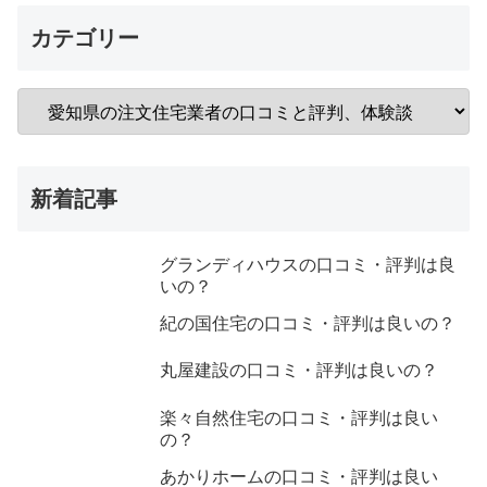
カテゴリー
新着記事
グランディハウスの口コミ・評判は良
いの？
紀の国住宅の口コミ・評判は良いの？
丸屋建設の口コミ・評判は良いの？
楽々自然住宅の口コミ・評判は良い
の？
あかりホームの口コミ・評判は良い