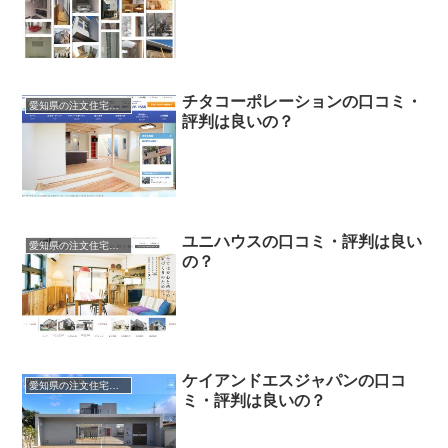
チタコーポレーションの口コミ・
愛知県の注文住宅業者の口コミと評判、体験談
評判は良いの？
ユニハウスの口コミ・評判は良い
愛知県の注文住宅業者の口コミと評判、体験談
の？
ケイアンドエスジャパンの口コ
愛知県の注文住宅業者の口コミと評判、体験談
ミ・評判は良いの？