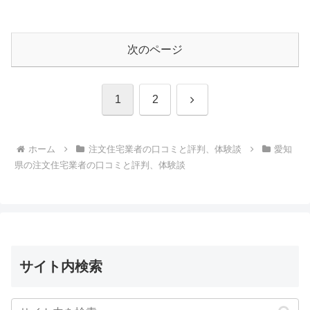
次のページ
次
1
2
へ
ホーム
注文住宅業者の口コミと評判、体験談
愛知
県の注文住宅業者の口コミと評判、体験談
サイト内検索