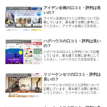
に、失敗のない家づくりの対策を取りま
しょう。
アイデン企画の口コミ・評判は良
大阪府の注文住宅業者の口コミと評判、体験談
いの？
アイデン企画の口コミと評判について記
載しています。家を建てる際に参考にし
てください。アイデン企画にて注文住宅
を実際に利用した人、口コミ・評判を参
考に、失敗のない家づくりの対策を取り
ましょう。
ハグハウスの口コミ・評判は良い
注文住宅業者の口コミと評判、体験談
の？
ハグハウスの口コミと評判について記載
しています。家を建てる際に参考にして
ください。ハグハウスにて注文住宅を実
際に利用した人、口コミ・評判を参考
に、失敗のない家づくりの対策を取りま
しょう。
リソーケンセツの口コミ・評判は
埼玉県の注文住宅業者の口コミと評判、体験談
良いの？
リソーケンセツの口コミと評判について
記載しています。家を建てる際に参考に
してください。リソーケンセツにて注文
住宅を実際に利用した人、口コミ・評判
を参考に、失敗のない家づくりの対策を
取りましょう。