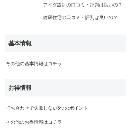
アイダ設計の口コミ・評判は良いの？
健康住宅の口コミ・評判は良いの？
基本情報
その他の基本情報はコチラ
お得情報
打ち合わせで失敗しない5つのポイント
その他のお得情報はコチラ