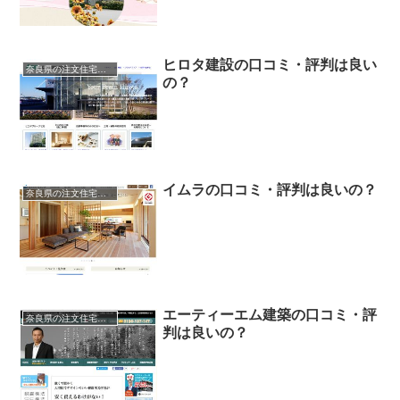
ヒロタ建設の口コミ・評判は良い
奈良県の注文住宅業者の口コミと評判、体験談
の？
イムラの口コミ・評判は良いの？
奈良県の注文住宅業者の口コミと評判、体験談
エーティーエム建築の口コミ・評
奈良県の注文住宅業者の口コミと評判、体験談
判は良いの？