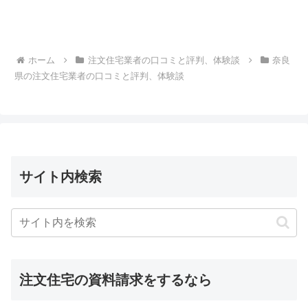
ホーム
注文住宅業者の口コミと評判、体験談
奈良
県の注文住宅業者の口コミと評判、体験談
サイト内検索
注文住宅の資料請求をするなら