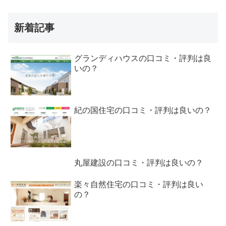
新着記事
グランディハウスの口コミ・評判は良
いの？
紀の国住宅の口コミ・評判は良いの？
丸屋建設の口コミ・評判は良いの？
楽々自然住宅の口コミ・評判は良い
の？