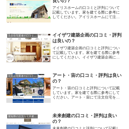
良いの？
アイリスホームの口コミと評判について
記載しています。家を建てる際に参考に
してください。アイリスホームにて注文
住宅を実際に利用した人、口コミ・評判
を参考に、失敗のない家づくりの対策を
取りましょう。
イイザワ建築企画の口コミ・評判
注文住宅業者の口コミと評判、体験談
は良いの？
イイザワ建築企画の口コミと評判につい
て記載しています。家を建てる際に参考
にしてください。イイザワ建築企画にて
注文住宅を実際に利用した人、口コミ・
評判を参考に、失敗のない家づくりの対
策を取りましょう。
アート・宙の口コミ・評判は良い
注文住宅業者の口コミと評判、体験談
の？
アート・宙の口コミと評判について記載
しています。家を建てる際に参考にして
ください。アート・宙にて注文住宅を実
際に利用した人、口コミ・評判を参考
に、失敗のない家づくりの対策を取りま
しょう。
未来創建の口コミ・評判は良い
愛知県の注文住宅業者の口コミと評判、体験談
の？
未来創建の口コミと評判について記載し